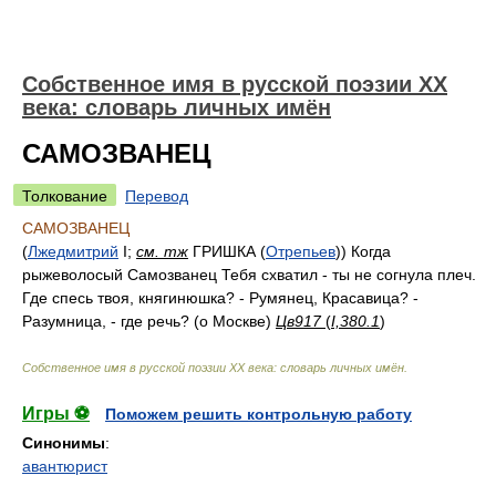
Собственное имя в русской поэзии XX
века: словарь личных имён
САМОЗВАНЕЦ
Толкование
Перевод
САМОЗВАНЕЦ
(
Лжедмитрий
I;
см. тж
ГРИШКА (
Отрепьев
)) Когда
рыжеволосый Самозванец Тебя схватил - ты не согнула плеч.
Где спесь твоя, княгинюшка? - Румянец, Красавица? -
Разумница, - где речь? (о Москве)
Цв917
(
I,380.1
)
Собственное имя в русской поэзии XX века: словарь личных имён
.
Игры ⚽
Поможем решить контрольную работу
Синонимы
:
авантюрист