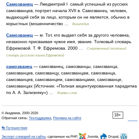
Самозванец
— Лжедмитрий I самый успешный из русских
самозванцев, портрет начала XVII в. Самозванец человек,
выдающий себя за лицо, которым он не является, обычно в
корыстных (мошенничество …
Википедия
Самозванец
— м. Тот, кто выдает себя за другого человека,
незаконно присваивая чужое имя, звание. Толковый словарь
Ефремовой. Т. Ф. Ефремова. 2000 …
Современный толковый
словарь русского языка Ефремовой
самозванец
— самозванец, самозванцы, самозванца,
самозванцев, самозванцу, самозванцам, самозванца,
самозванцев, самозванцем, самозванцами, самозванце,
самозванцах (Источник: «Полная акцентуированная парадигма
по А. А. Зализняку») …
Формы слов
© Академик, 2000-2026
18+
Обратная связь:
Техподдержка
,
Реклама на сайте
👣 Путешествия
Экспорт словарей на сайты
, сделанные на PHP,
Joomla,
Drupal,