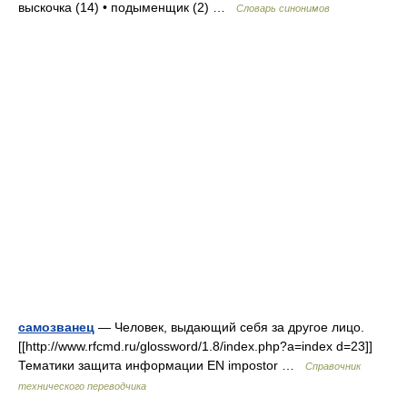
выскочка (14) • подыменщик (2) …
Словарь синонимов
самозванец
— Человек, выдающий себя за другое лицо.
[[http://www.rfcmd.ru/glossword/1.8/index.php?a=index d=23]]
Тематики защита информации EN impostor …
Справочник
технического переводчика